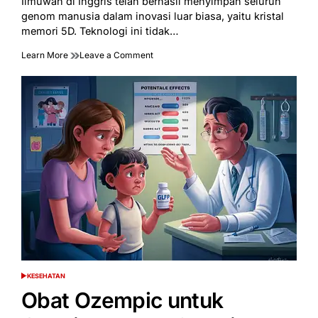
Ilmuwan di Inggris telah berhasil menyimpan seluruh
time
genom manusia dalam inovasi luar biasa, yaitu kristal
memori 5D. Teknologi ini tidak…
on
Learn More
Leave a Comment
Inovasi
Kristal
5D:
Apakah
Ini
Kunci
Menyelamatkan
Spesies
Manusia?
KESEHATAN
POSTED
IN
Obat Ozempic untuk