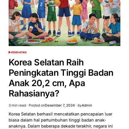
DPR
Kritik
BGN
KESEHATAN
POSTED
IN
Korea Selatan Raih
Peningkatan Tinggi Badan
Anak 20,2 cm, Apa
Rahasianya?
3 min read
Posted on
Desember 7, 2024
by
Admin
Estimated
read
Korea Selatan berhasil mencatatkan pencapaian luar
time
biasa dalam hal pertumbuhan tinggi badan anak-
anaknya. Dalam beberapa dekade terakhir, negara ini