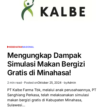
Anggur
Shine
Muscat
KESEHATAN
NASIONAL
POSTED
IN
Mengungkap Dampak
Simulasi Makan Bergizi
Gratis di Minahasa!
2 min read
Posted on
Oktober 25, 2024
by
Admin
Estimated
read
PT Kalbe Farma Tbk, melalui anak perusahaannya, PT
time
Sanghiang Perkasa, telah melaksanakan simulasi
makan bergizi gratis di Kabupaten Minahasa,
Sulawesi…