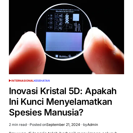
Akan
Meningkat
2
Kali
Lipat
pada
2040!
INTERNASIONAL
KESEHATAN
POSTED
IN
Inovasi Kristal 5D: Apakah
Ini Kunci Menyelamatkan
Spesies Manusia?
2 min read
Posted on
September 21, 2024
by
Admin
Estimated
read