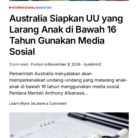
INTERNASIONAL
KESEHATAN
POSTED
IN
Australia Siapkan UU yang
Larang Anak di Bawah 16
Tahun Gunakan Media
Sosial
3 min read
Posted on
November 8, 2024
by
Admin2
Estimated
read
Pemerintah Australia menyatakan akan
time
memperkenalkan undang-undang yang melarang anak-
anak di bawah 16 tahun menggunakan media sosial.
Perdana Menteri Anthony Albanese…
on
Learn More
Leave a Comment
Australia
Siapkan
UU
yang
Larang
Anak