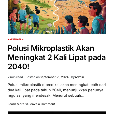
Ebola
KESEHATAN
POSTED
IN
Polusi Mikroplastik Akan
Meningkat 2 Kali Lipat pada
2040!
2 min read
Posted on
September 21, 2024
by
Admin
Estimated
read
Polusi mikroplastik diprediksi akan meningkat lebih dari
time
dua kali lipat pada tahun 2040, menunjukkan perlunya
regulasi yang mendesak. Menurut sebuah…
on
Learn More
Leave a Comment
Polusi
Mikroplastik