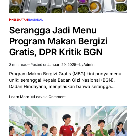
KESEHATAN
NASIONAL
POSTED
IN
Serangga Jadi Menu
Program Makan Bergizi
Gratis, DPR Kritik BGN
3 min read
Posted on
Januari 29, 2025
by
Admin
Estimated
read
Program Makan Bergizi Gratis (MBG) kini punya menu
time
unik: serangga! Kepala Badan Gizi Nasional (BGN),
Dadan Hindayana, menjelaskan bahwa serangga…
on
Learn More
Leave a Comment
Serangga
Jadi
Menu
Program
Makan
Bergizi
Gratis,