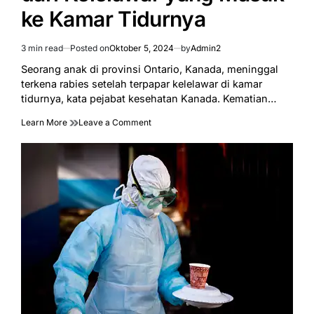
ke Kamar Tidurnya
3 min read
Posted on
Oktober 5, 2024
by
Admin2
Estimated
read
Seorang anak di provinsi Ontario, Kanada, meninggal
time
terkena rabies setelah terpapar kelelawar di kamar
tidurnya, kata pejabat kesehatan Kanada. Kematian…
on
Learn More
Leave a Comment
Seorang
Anak
di
Kanada
Meninggal
Tertular
Rabies
dari
Kelelawar
yang
Masuk
ke
Kamar
Tidurnya