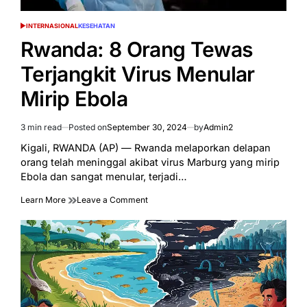
INTERNASIONAL
KESEHATAN
POSTED
IN
Rwanda: 8 Orang Tewas
Terjangkit Virus Menular
Mirip Ebola
3 min read
Posted on
September 30, 2024
by
Admin2
Estimated
read
Kigali, RWANDA (AP) — Rwanda melaporkan delapan
time
orang telah meninggal akibat virus Marburg yang mirip
Ebola dan sangat menular, terjadi…
on
Learn More
Leave a Comment
Rwanda:
8
Orang
Tewas
Terjangkit
Virus
Menular
Mirip