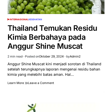
INTERNASIONAL
KESEHATAN
POSTED
IN
Thailand Temukan Residu
Kimia Berbahaya pada
Anggur Shine Muscat
2 min read
Posted on
Oktober 29, 2024
by
Admin2
Estimated
read
Anggur Shine Muscat kini menjadi sorotan di Thailand
time
setelah terungkapnya laporan mengenai residu bahan
kimia yang melebihi batas aman. Hal…
on
Learn More
Leave a Comment
Thailand
Temukan
Residu
Kimia
Berbahaya
pada