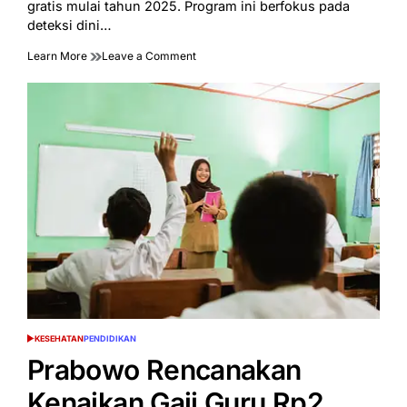
gratis mulai tahun 2025. Program ini berfokus pada
deteksi dini…
on
Learn More
Leave a Comment
Kemenkes
Siapkan
Program
Skrining
Kesehatan
Gratis
sebagai
Kado
Ulang
Tahun
KESEHATAN
PENDIDIKAN
POSTED
IN
Prabowo Rencanakan
Kenaikan Gaji Guru Rp2