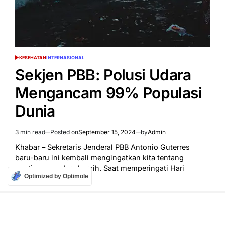
KESEHATAN
INTERNASIONAL
POSTED
IN
Sekjen PBB: Polusi Udara
Mengancam 99% Populasi
Dunia
3 min read
Posted on
September 15, 2024
by
Admin
Estimated
read
Khabar – Sekretaris Jenderal PBB Antonio Guterres
time
baru-baru ini kembali mengingatkan kita tentang
pentingnya udara bersih. Saat memperingati Hari
Optimized by Optimole
Udara…
on
Learn More
Leave a Comment
Sekjen
PBB:
Polusi