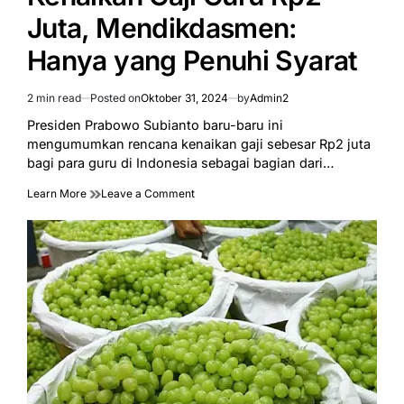
Juta, Mendikdasmen:
Hanya yang Penuhi Syarat
2 min read
Posted on
Oktober 31, 2024
by
Admin2
Estimated
read
Presiden Prabowo Subianto baru-baru ini
time
mengumumkan rencana kenaikan gaji sebesar Rp2 juta
bagi para guru di Indonesia sebagai bagian dari…
on
Learn More
Leave a Comment
Prabowo
Rencanakan
Kenaikan
Gaji
Guru
Rp2
Juta,
Mendikdasmen:
Hanya
yang
Penuhi
Syarat