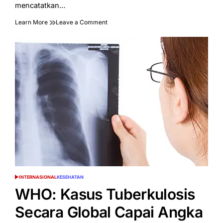
mencatatkan…
on
Learn More
Leave a Comment
Korea
Selatan
Raih
Peningkatan
Tinggi
Badan
Anak
20,2
cm,
Apa
Rahasianya?
INTERNASIONAL
KESEHATAN
POSTED
IN
WHO: Kasus Tuberkulosis
Secara Global Capai Angka