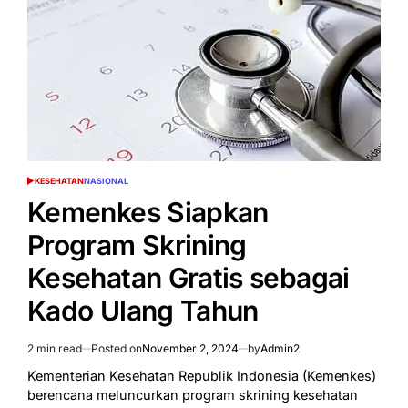
di
Bawah
16
Tahun
Gunakan
Media
Sosial
KESEHATAN
NASIONAL
POSTED
IN
Kemenkes Siapkan
Program Skrining
Kesehatan Gratis sebagai
Kado Ulang Tahun
2 min read
Posted on
November 2, 2024
by
Admin2
Estimated
read
Kementerian Kesehatan Republik Indonesia (Kemenkes)
time
berencana meluncurkan program skrining kesehatan