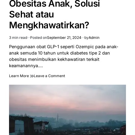
Obesitas Anak, Solusi
Sehat atau
Mengkhawatirkan?
3 min read
Posted on
September 21, 2024
by
Admin
Estimated
read
Penggunaan obat GLP-1 seperti Ozempic pada anak-
time
anak semuda 10 tahun untuk diabetes tipe 2 dan
obesitas menimbulkan kekhawatiran terkait
keamanannya.…
on
Learn More
Leave a Comment
Obat
Ozempic
untuk
Obesitas
Anak,
Solusi
Sehat
atau
Mengkhawatirkan?