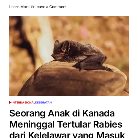
on
Learn More
Leave a Comment
Mengungkap
Dampak
Simulasi
Makan
Bergizi
Gratis
di
Minahasa!
INTERNASIONAL
KESEHATAN
POSTED
IN
Seorang Anak di Kanada
Meninggal Tertular Rabies
dari Kelelawar yang Masuk