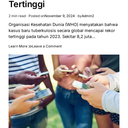
Tertinggi
2 min read
Posted on
November 9, 2024
by
Admin2
Estimated
read
Organisasi Kesehatan Dunia (WHO) menyatakan bahwa
time
kasus baru tuberkulosis secara global mencapai rekor
tertinggi pada tahun 2023. Sekitar 8,2 juta…
on
Learn More
Leave a Comment
WHO:
Kasus
Tuberkulosis
Secara
Global
Capai
Angka
Tertinggi