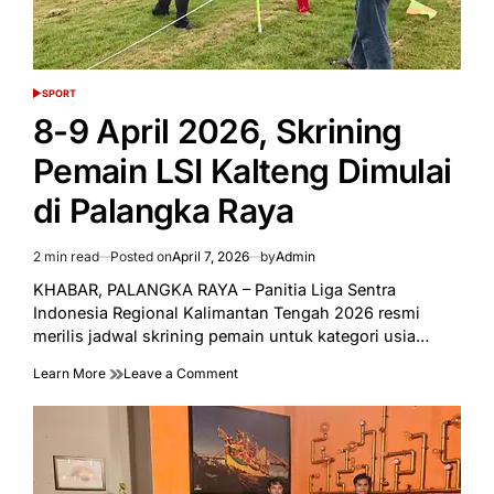
12
SPORT
POSTED
IN
8-9 April 2026, Skrining
Pemain LSI Kalteng Dimulai
di Palangka Raya
2 min read
Posted on
April 7, 2026
by
Admin
Estimated
read
KHABAR, PALANGKA RAYA – Panitia Liga Sentra
time
Indonesia Regional Kalimantan Tengah 2026 resmi
merilis jadwal skrining pemain untuk kategori usia…
on
Learn More
Leave a Comment
8-
9
April
2026,
Skrining
Pemain