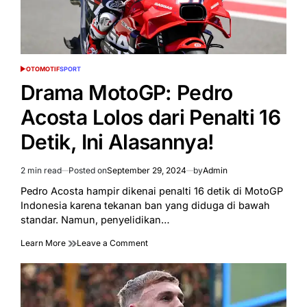
OTOMOTIF
SPORT
POSTED
IN
Drama MotoGP: Pedro
Acosta Lolos dari Penalti 16
Detik, Ini Alasannya!
2 min read
Posted on
September 29, 2024
by
Admin
Estimated
read
Pedro Acosta hampir dikenai penalti 16 detik di MotoGP
time
Indonesia karena tekanan ban yang diduga di bawah
standar. Namun, penyelidikan…
on
Learn More
Leave a Comment
Drama
MotoGP:
Pedro
Acosta
Lolos