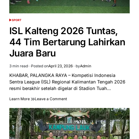
SPORT
POSTED
IN
ISL Kalteng 2026 Tuntas,
44 Tim Bertarung Lahirkan
Juara Baru
3 min read
Posted on
April 23, 2026
by
Admin
Estimated
read
KHABAR, PALANGKA RAYA – Kompetisi Indonesia
time
Sentra League (ISL) Regional Kalimantan Tengah 2026
resmi berakhir setelah digelar di Stadion Tuah…
on
Learn More
Leave a Comment
ISL
Kalteng
2026
Tuntas,
44
Tim
Bertarung