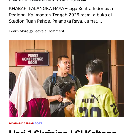
Estimated
read
KHABAR, PALANGKA RAYA – Liga Sentra Indonesia
time
Regional Kalimantan Tengah 2026 resmi dibuka di
Stadion Tuah Pahoe, Palangka Raya, Jumat,…
on
Learn More
Leave a Comment
Hasil
Hari
Pertama
Liga
Sentra
2026,
Selisih
Gol
Jadi
Penentu
KABAR DAERAH
SPORT
POSTED
IN