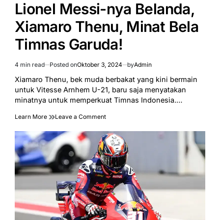
IN
Lionel Messi-nya Belanda,
Xiamaro Thenu, Minat Bela
Timnas Garuda!
4 min read
Posted on
Oktober 3, 2024
by
Admin
Estimated
read
Xiamaro Thenu, bek muda berbakat yang kini bermain
time
untuk Vitesse Arnhem U-21, baru saja menyatakan
minatnya untuk memperkuat Timnas Indonesia.…
on
Learn More
Leave a Comment
Lionel
Messi-
nya
Belanda,
Xiamaro
Thenu,
Minat
Bela
Timnas
Garuda!