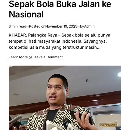
Sepak Bola Buka Jalan ke
Nasional
3 min read
Posted on
November 19, 2025
by
Admin
Estimated
read
KHABAR, Palangka Raya – Sepak bola selalu punya
time
tempat di hati masyarakat Indonesia. Sayangnya,
kompetisi usia muda yang terstruktur masih…
on
Learn More
Leave a Comment
Liga
Sentra
Indonesia
2026
Hadir
di
Kalteng,
Kompetisi
Sepak
Bola
Buka
Jalan
ke
Nasional