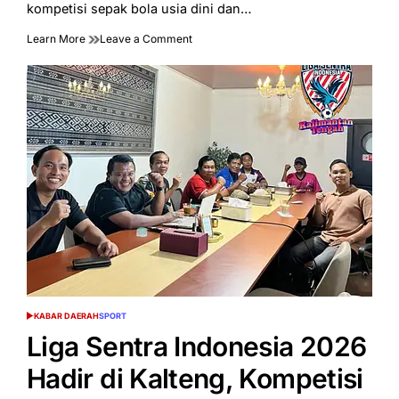
kompetisi sepak bola usia dini dan…
on
Learn More
Leave a Comment
38
Tim
Sudah
Terdaftar,
Jadwal
Pertandingan
ISL
Kalteng
2026
Resmi
Diumumkan
KABAR DAERAH
SPORT
POSTED
IN
Liga Sentra Indonesia 2026
Hadir di Kalteng, Kompetisi