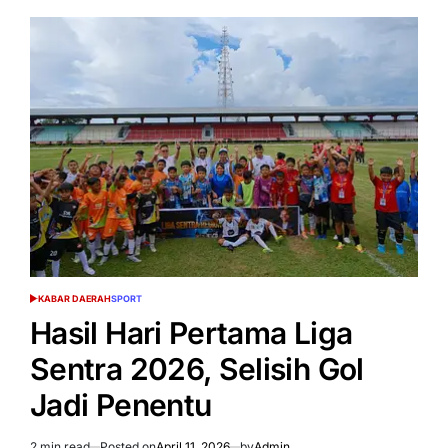
LSI
Kalteng
2026
Sukses,
Target
Tahun
Depan
Lebih
Besar
KABAR DAERAH
SPORT
POSTED
IN
Hasil Hari Pertama Liga
Sentra 2026, Selisih Gol
Jadi Penentu
2 min read
Posted on
April 11, 2026
by
Admin