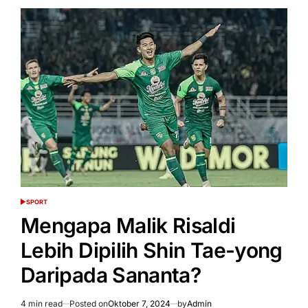
8
Ronde:
Jake
Paul
Kalahkan
Mike
Tyson!
SPORT
POSTED
IN
Mengapa Malik Risaldi
Lebih Dipilih Shin Tae-yong
Daripada Sananta?
4 min read
Posted on
Oktober 7, 2024
by
Admin