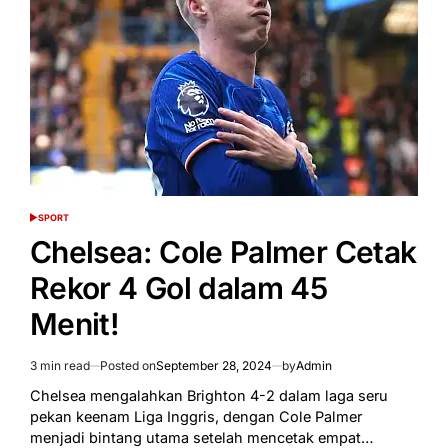
dari
Penalti
16
Detik,
Ini
Alasannya!
SPORT
POSTED
IN
Chelsea: Cole Palmer Cetak
Rekor 4 Gol dalam 45
Menit!
3 min read
Posted on
September 28, 2024
by
Admin
Estimated
read
Chelsea mengalahkan Brighton 4-2 dalam laga seru
time
pekan keenam Liga Inggris, dengan Cole Palmer
menjadi bintang utama setelah mencetak empat…