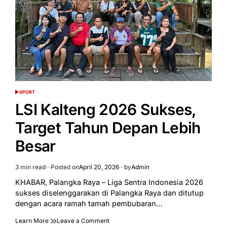
Lahirkan
Juara
Baru
SPORT
POSTED
IN
LSI Kalteng 2026 Sukses,
Target Tahun Depan Lebih
Besar
3 min read
Posted on
April 20, 2026
by
Admin
Estimated
read
KHABAR, Palangka Raya – Liga Sentra Indonesia 2026
time
sukses diselenggarakan di Palangka Raya dan ditutup
dengan acara ramah tamah pembubaran…
on
Learn More
Leave a Comment