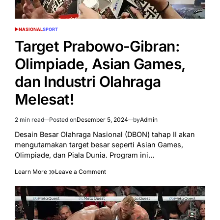
NASIONAL
SPORT
POSTED
IN
Target Prabowo-Gibran:
Olimpiade, Asian Games,
dan Industri Olahraga
Melesat!
2 min read
Posted on
Desember 5, 2024
by
Admin
Estimated
read
Desain Besar Olahraga Nasional (DBON) tahap II akan
time
mengutamakan target besar seperti Asian Games,
Olimpiade, dan Piala Dunia. Program ini…
on
Learn More
Leave a Comment
Target
Prabowo-
Gibran:
Olimpiade,
Asian