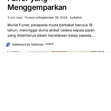
Menggemparkan
3 min read
Posted on
September 28, 2024
by
Admin
Estimated
read
Muriel Furrer, pesepeda muda berbakat berusia 18
time
tahun, meninggal dunia akibat cedera kepala parah
yang dideritanya dalam kecelakaan balap sepeda.…
on
Learn More
Leave a Comment
Optimized by Optimole
Dunia
Balap
Sepeda
Berduka:
Kematian
Muriel
Furrer
yang
Menggemparkan