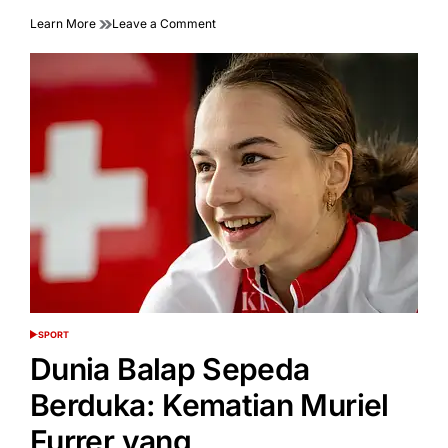
on
Learn More
Leave a Comment
Chelsea:
Cole
Palmer
Cetak
Rekor
4
Gol
dalam
45
Menit!
SPORT
POSTED
IN
Dunia Balap Sepeda
Berduka: Kematian Muriel
Furrer yang