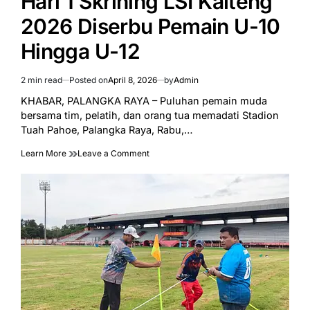
Hari 1 Skrining LSI Kalteng
2026 Diserbu Pemain U-10
Hingga U-12
2 min read
Posted on
April 8, 2026
by
Admin
Estimated
read
KHABAR, PALANGKA RAYA – Puluhan pemain muda
time
bersama tim, pelatih, dan orang tua memadati Stadion
Tuah Pahoe, Palangka Raya, Rabu,…
on
Learn More
Leave a Comment
Hari
1
Skrining
LSI
Kalteng
2026
Diserbu
Pemain
U-
10
Hingga
U-