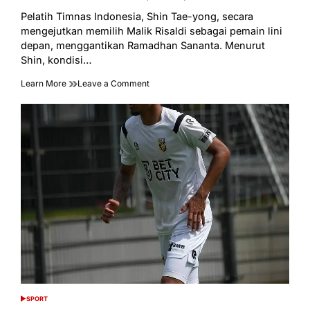
Estimated
read
Pelatih Timnas Indonesia, Shin Tae-yong, secara
time
mengejutkan memilih Malik Risaldi sebagai pemain lini
depan, menggantikan Ramadhan Sananta. Menurut
Shin, kondisi…
on
Learn More
Leave a Comment
Mengapa
Malik
Risaldi
Lebih
Dipilih
Shin
Tae-
yong
Daripada
Sananta?
SPORT
POSTED