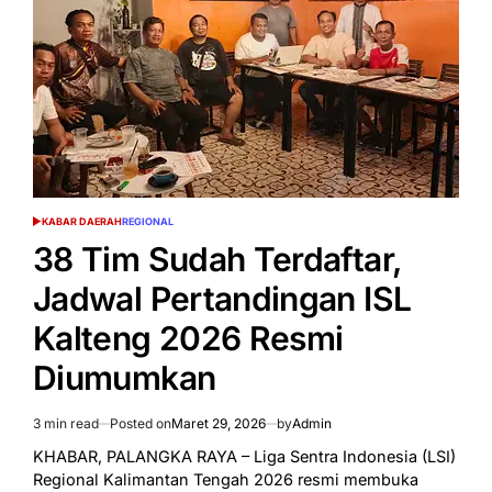
LSI
Kalteng
Dimulai
di
Palangka
Raya
KABAR DAERAH
REGIONAL
POSTED
IN
38 Tim Sudah Terdaftar,
Jadwal Pertandingan ISL
Kalteng 2026 Resmi
Diumumkan
3 min read
Posted on
Maret 29, 2026
by
Admin
Estimated
read
KHABAR, PALANGKA RAYA – Liga Sentra Indonesia (LSI)
time
Regional Kalimantan Tengah 2026 resmi membuka