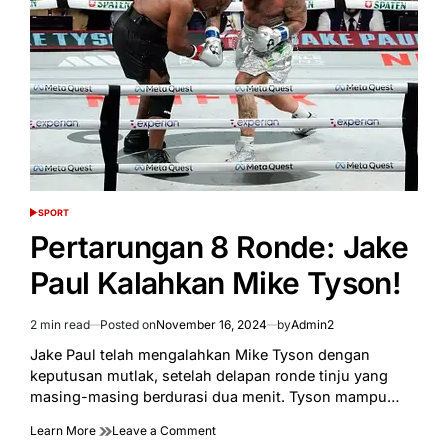
Games,
dan
Industri
Olahraga
Melesat!
SPORT
POSTED
IN
Pertarungan 8 Ronde: Jake
Paul Kalahkan Mike Tyson!
2 min read
Posted on
November 16, 2024
by
Admin2
Estimated
read
Jake Paul telah mengalahkan Mike Tyson dengan
time
keputusan mutlak, setelah delapan ronde tinju yang
masing-masing berdurasi dua menit. Tyson mampu…
on
Learn More
Leave a Comment
Pertarungan