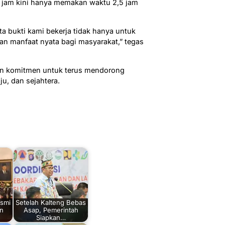
jam kini hanya memakan waktu 2,5 jam
rta bukti kami bekerja tidak hanya untuk
an manfaat nyata bagi masyarakat,” tegas
n komitmen untuk terus mendorong
u, dan sejahtera.
smi
Setelah Kalteng Bebas
an
Asap, Pemerintah
Siapkan…