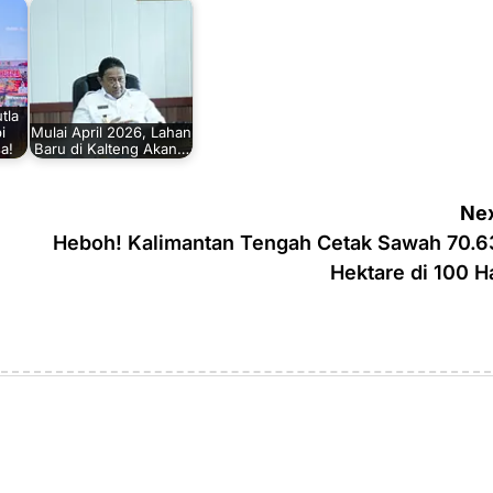
tla
i
Mulai April 2026, Lahan
a!
Baru di Kalteng Akan…
Nex
Heboh! Kalimantan Tengah Cetak Sawah 70.6
Hektare di 100 H