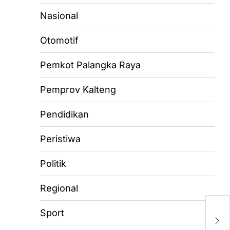
Nasional
Otomotif
Pemkot Palangka Raya
Pemprov Kalteng
Pendidikan
Peristiwa
Politik
Regional
H
Sport
C
10