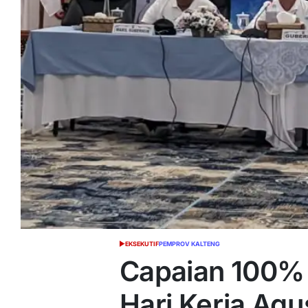
EKSEKUTIF
PEMPROV KALTENG
POSTED
IN
Capaian 100%
Hari Kerja Agu