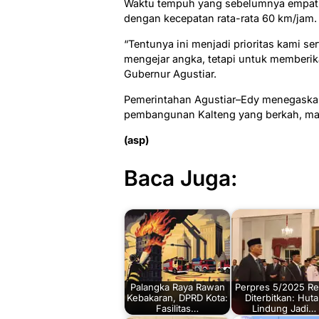
Waktu tempuh yang sebelumnya empat 
dengan kecepatan rata-rata 60 km/jam.
“Tentunya ini menjadi prioritas kami se
mengejar angka, tetapi untuk memberik
Gubernur Agustiar.
Pemerintahan Agustiar–Edy menegaska
pembangunan Kalteng yang berkah, maj
(asp)
Baca Juga:
Palangka Raya Rawan
Perpres 5/2025 Re
Kebakaran, DPRD Kota:
Diterbitkan: Hut
Fasilitas…
Lindung Jadi…