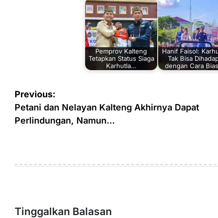
Pemprov Kalteng
Hanif Faisol: Karhu
Tetapkan Status Siaga
Tak Bisa Dihadap
Karhutla…
dengan Cara Bias
Navigasi
Previous:
pos
Petani dan Nelayan Kalteng Akhirnya Dapat
Perlindungan, Namun…
Tinggalkan Balasan