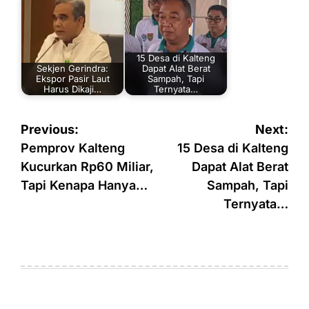
15 Desa di Kalteng
Sekjen Gerindra:
Dapat Alat Berat
Ekspor Pasir Laut
Sampah, Tapi
Harus Dikaji…
Ternyata…
Navigasi
Previous:
Next:
pos
Pemprov Kalteng
15 Desa di Kalteng
Kucurkan Rp60 Miliar,
Dapat Alat Berat
Tapi Kenapa Hanya…
Sampah, Tapi
Ternyata…