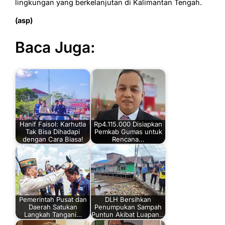
lingkungan yang berkelanjutan di Kalimantan Tengah.
(asp)
Baca Juga:
Hanif Faisol: Karhutla
Rp4.115.000 Disiapkan
Tak Bisa Dihadapi
Pemkab Gumas untuk
dengan Cara Biasa!
Rencana…
Pemerintah Pusat dan
DLH Bersihkan
Daerah Satukan
Penumpukan Sampah
Langkah Tangani…
Puntun Akibat Luapan…