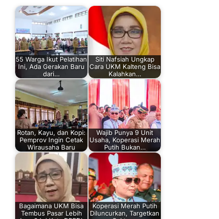
55 Warga Ikut Pelatihan
Siti Nafsiah Ungkap
Ini, Ada Gerakan Baru
Cara UKM Kalteng Bisa
dari…
Kalahkan…
Rotan, Kayu, dan Kopi:
Wajib Punya 9 Unit
Pemprov Ingin Cetak
Usaha, Koperasi Merah
Wirausaha Baru
Putih Bukan…
Bagaimana UKM Bisa
Koperasi Merah Putih
Tembus Pasar Lebih
Diluncurkan, Targetkan