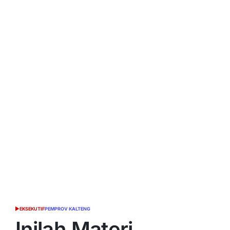
EKSEKUTIF
PEMPROV KALTENG
POSTED
IN
Inilah Materi