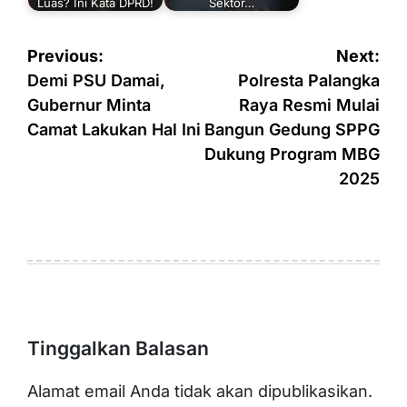
Luas? Ini Kata DPRD!
Sektor…
Navigasi
Previous:
Next:
pos
Demi PSU Damai,
Polresta Palangka
Gubernur Minta
Raya Resmi Mulai
Camat Lakukan Hal Ini
Bangun Gedung SPPG
Dukung Program MBG
2025
Tinggalkan Balasan
Alamat email Anda tidak akan dipublikasikan.