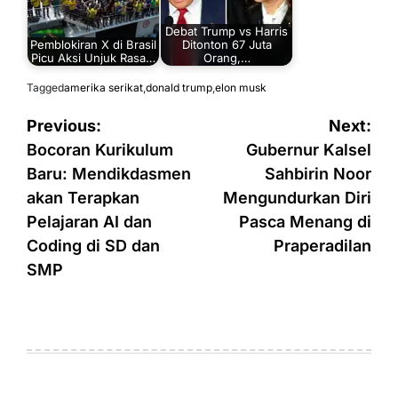
Debat Trump vs Harris
Pemblokiran X di Brasil
Ditonton 67 Juta
Picu Aksi Unjuk Rasa…
Orang,…
Tagged
amerika serikat
,
donald trump
,
elon musk
Navigasi
Previous:
Next:
pos
Bocoran Kurikulum
Gubernur Kalsel
Baru: Mendikdasmen
Sahbirin Noor
akan Terapkan
Mengundurkan Diri
Pelajaran AI dan
Pasca Menang di
Coding di SD dan
Praperadilan
SMP