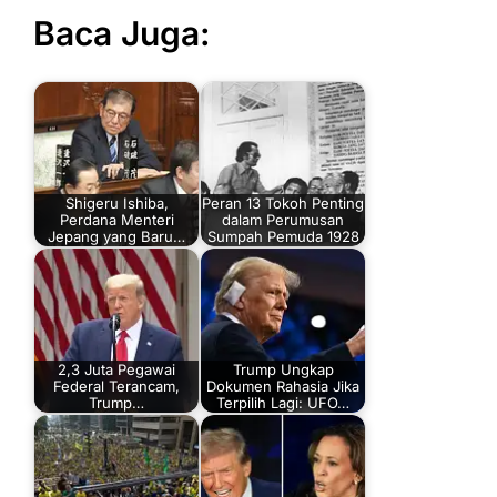
Baca Juga:
Shigeru Ishiba,
Peran 13 Tokoh Penting
Perdana Menteri
dalam Perumusan
Jepang yang Baru…
Sumpah Pemuda 1928
2,3 Juta Pegawai
Trump Ungkap
Federal Terancam,
Dokumen Rahasia Jika
Trump…
Terpilih Lagi: UFO…