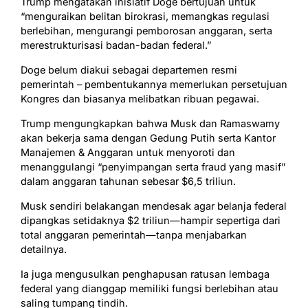
Trump mengatakan inisiatif Doge bertujuan untuk
“menguraikan belitan birokrasi, memangkas regulasi
berlebihan, mengurangi pemborosan anggaran, serta
merestrukturisasi badan-badan federal.”
Doge belum diakui sebagai departemen resmi
pemerintah – pembentukannya memerlukan persetujuan
Kongres dan biasanya melibatkan ribuan pegawai.
Trump mengungkapkan bahwa Musk dan Ramaswamy
akan bekerja sama dengan Gedung Putih serta Kantor
Manajemen & Anggaran untuk menyoroti dan
menanggulangi “penyimpangan serta
fraud
yang masif”
dalam anggaran tahunan sebesar $6,5 triliun.
Musk sendiri belakangan mendesak agar belanja federal
dipangkas setidaknya $2 triliun—hampir sepertiga dari
total anggaran pemerintah—tanpa menjabarkan
detailnya.
Ia juga mengusulkan penghapusan ratusan lembaga
federal yang dianggap memiliki fungsi berlebihan atau
saling tumpang tindih.