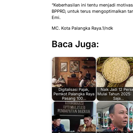
“Keberhasilan ini tentu menjadi motiva
BPPRD, untuk terus mengoptimalkan targ
Emi.
MC. Kota Palangka Raya.1/ndk
Baca Juga:
Digitalisasi Pajak,
Naik Jadi 12 Pers
Pemkot Palangka Raya
Mulai Tahun 2025:
Pasang 100…
Saja…