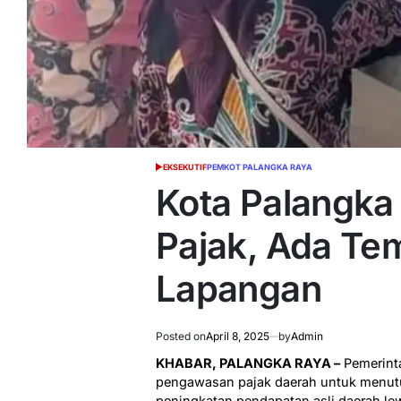
EKSEKUTIF
PEMKOT PALANGKA RAYA
POSTED
IN
Kota Palangka
Pajak, Ada Te
Lapangan
Posted on
April 8, 2025
by
Admin
KHABAR, PALANGKA RAYA –
Pemerint
pengawasan pajak daerah untuk menut
peningkatan pendapatan asli daerah le