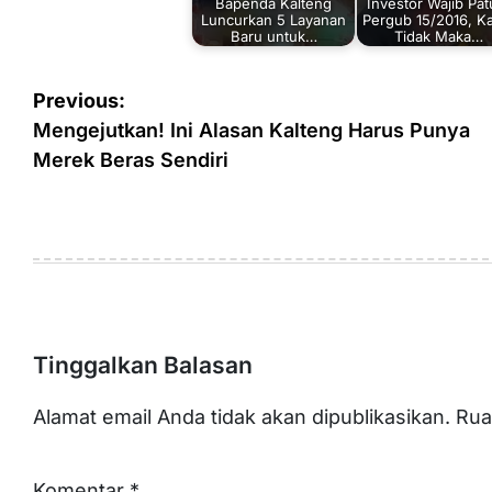
Bapenda Kalteng
Investor Wajib Pat
Luncurkan 5 Layanan
Pergub 15/2016, K
Baru untuk…
Tidak Maka…
Navigasi
Previous:
pos
Mengejutkan! Ini Alasan Kalteng Harus Punya
Merek Beras Sendiri
Tinggalkan Balasan
Alamat email Anda tidak akan dipublikasikan.
Rua
Komentar
*