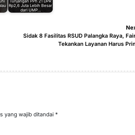
uhi
Tunjangan PPh 21 DPR
alau
Rp2,6 Juta Lebih Besar
dari UMP…
Nex
Sidak 8 Fasilitas RSUD Palangka Raya, Fai
Tekankan Layanan Harus Pri
s yang wajib ditandai
*