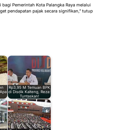
si bagi Pemerintah Kota Palangka Raya melalui
et pendapatan pajak secara signifikan,” tutup
en
Rp3,95 M Temuan BPK
 Apa
di Disdik Kalteng, Reza:
Tuntaskan!