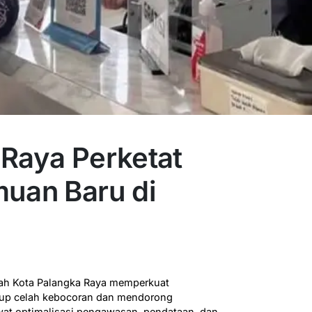
 Raya Perketat
muan Baru di
ah Kota Palangka Raya memperkuat
up celah kebocoran dan mendorong
wat optimalisasi pengawasan, pendataan, dan