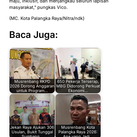
maju, inklusif, dan menjangkau seluruh lapisan
masyarakat,” pungkas Vico.
(MC. Kota Palangka Raya/Nitra/ndk)
Baca Juga:
Musrenbang RKPD
650 Pekerja Terserap,
2026 Dorong Anggaran
MBG Didorong Perkuat
untuk Program…
Ekonomi…
Jekan Raya Ajukan 306
Musrenbang Kota
Usulan, Bukit Tunggal
Palangka Raya 2026:
Sumbang…
Apa yang Jadi…