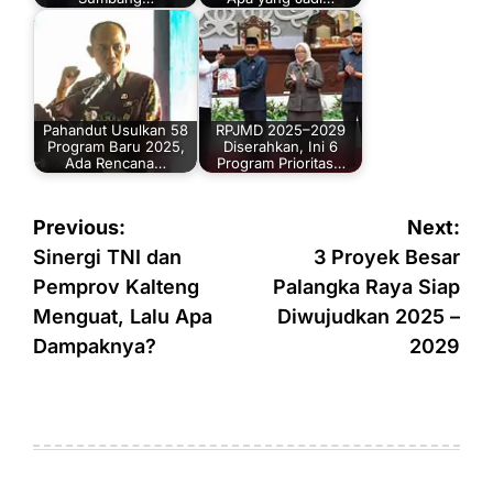
Pahandut Usulkan 58
RPJMD 2025–2029
Program Baru 2025,
Diserahkan, Ini 6
Ada Rencana…
Program Prioritas…
Navigasi
Previous:
Next:
pos
Sinergi TNI dan
3 Proyek Besar
Pemprov Kalteng
Palangka Raya Siap
Menguat, Lalu Apa
Diwujudkan 2025 –
Dampaknya?
2029