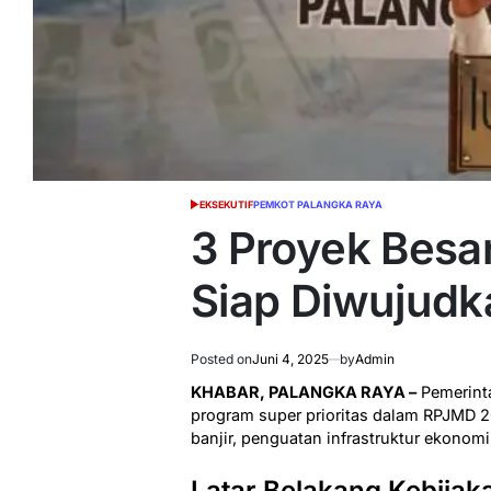
EKSEKUTIF
PEMKOT PALANGKA RAYA
POSTED
IN
3 Proyek Besa
Siap Diwujudk
Posted on
Juni 4, 2025
by
Admin
KHABAR, PALANGKA RAYA –
Pemerinta
program super prioritas dalam RPJMD 
banjir, penguatan infrastruktur ekonom
Latar Belakang Kebijak