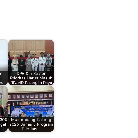
wo
DPRD: 5 Sektor
Prioritas Harus Masuk
in…
RPJMD Palangka Raya
 306
Musrenbang Kalteng
gal
2025 Bahas 8 Program
Prioritas…