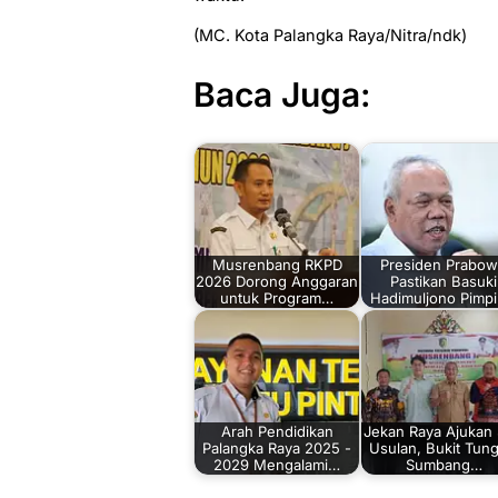
(MC. Kota Palangka Raya/Nitra/ndk)
Baca Juga:
Musrenbang RKPD
Presiden Prabo
2026 Dorong Anggaran
Pastikan Basuki
untuk Program…
Hadimuljono Pimp
Arah Pendidikan
Jekan Raya Ajukan
Palangka Raya 2025 -
Usulan, Bukit Tung
2029 Mengalami…
Sumbang…