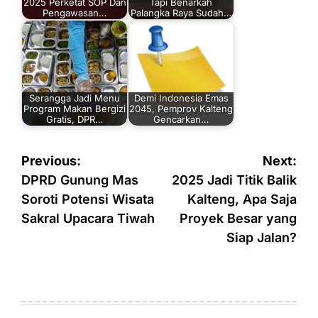
2025 Perketat SOP Dan
Tapi Benarkah
Pengawasan…
Palangka Raya Sudah…
Serangga Jadi Menu
Demi Indonesia Emas
Program Makan Bergizi
2045, Pemprov Kalteng
Gratis, DPR…
Gencarkan…
Navigasi
Previous:
Next:
pos
DPRD Gunung Mas
2025 Jadi Titik Balik
Soroti Potensi Wisata
Kalteng, Apa Saja
Sakral Upacara Tiwah
Proyek Besar yang
Siap Jalan?