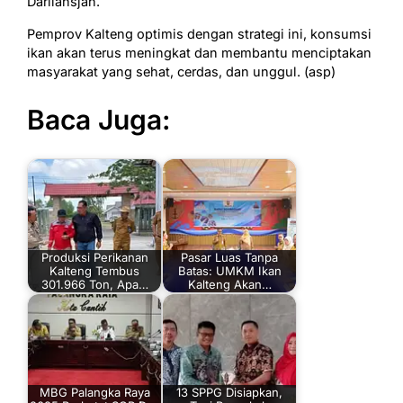
Darliansjah.
Pemprov Kalteng optimis dengan strategi ini, konsumsi
ikan akan terus meningkat dan membantu menciptakan
masyarakat yang sehat, cerdas, dan unggul. (asp)
Baca Juga:
Produksi Perikanan
Pasar Luas Tanpa
Kalteng Tembus
Batas: UMKM Ikan
301.966 Ton, Apa…
Kalteng Akan…
MBG Palangka Raya
13 SPPG Disiapkan,