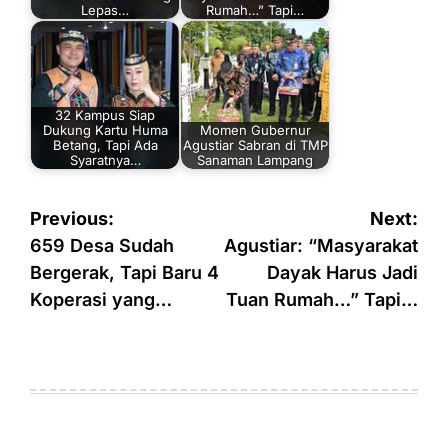
Lepas…
Rumah…” Tapi…
32 Kampus Siap
Dukung Kartu Huma
Momen Gubernur
Betang, Tapi Ada
Agustiar Sabran di TMP
Syaratnya…
Sanaman Lampang
Navigasi
Previous:
Next:
pos
659 Desa Sudah
Agustiar: “Masyarakat
Bergerak, Tapi Baru 4
Dayak Harus Jadi
Koperasi yang…
Tuan Rumah…” Tapi…