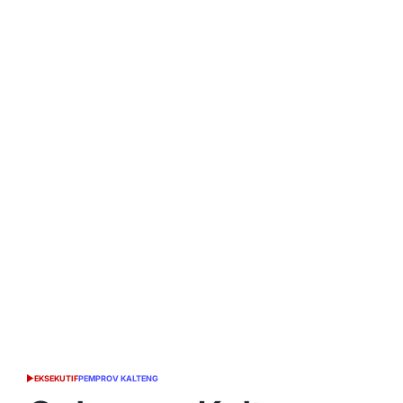
EKSEKUTIF
PEMPROV KALTENG
POSTED
IN