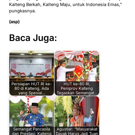
Kalteng Berkah, Kalteng Maju, untuk Indonesia Emas,”
pungkasnya.
(asp)
Baca Juga:
Persiapan HUT RI ke-
HUT ke-80 RI,
80 di Kalteng, Ada
Pemprov Kalteng
yang Spesial…
Tegaskan Semangat…
Semangat Pancasila
Agustiar: “Masyarakat
dan Prestasi: Kalteng
Dayak Harus Jadi Tuan