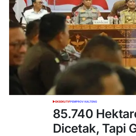
EKSEKUTIF
PEMPROV KALTENG
POSTED
IN
85.740 Hekta
Dicetak, Tapi 