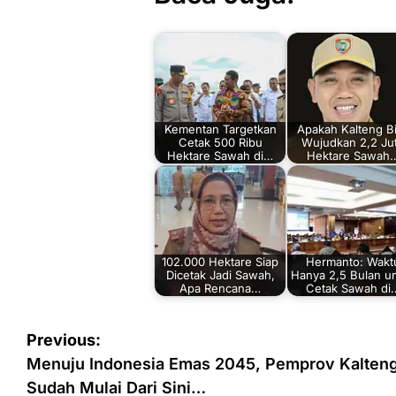
Kementan Targetkan
Apakah Kalteng B
Cetak 500 Ribu
Wujudkan 2,2 Ju
Hektare Sawah di…
Hektare Sawah
102.000 Hektare Siap
Hermanto: Wakt
Dicetak Jadi Sawah,
Hanya 2,5 Bulan u
Apa Rencana…
Cetak Sawah di
Navigasi
Previous:
pos
Menuju Indonesia Emas 2045, Pemprov Kalten
Sudah Mulai Dari Sini…