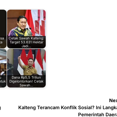
isa
Cetak Sawah Kalteng:
ta
Target 53.631 Hektar
…
Jadi…
u
Dana Rp5,5 Triliun
ntuk
Digelontorkan! Cetak
…
Sawah…
Nex
g
Kalteng Terancam Konflik Sosial? Ini Langk
Pemerintah Daer