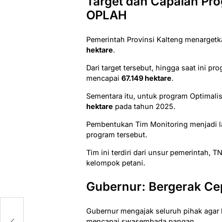
Target dan Capaian Pr
OPLAH
Pemerintah Provinsi Kalteng menarget
hektare
.
Dari target tersebut, hingga saat ini p
mencapai
67.149 hektare
.
Sementara itu, untuk program Optimali
hektare
pada tahun 2025.
Pembentukan Tim Monitoring menjadi la
program tersebut.
Tim ini terdiri dari unsur pemerintah, T
kelompok petani.
Gubernur: Bergerak C
Gubernur mengajak seluruh pihak agar 
mencapai swasembada pangan.