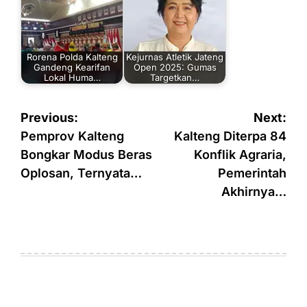
Rorena Polda Kalteng
Kejurnas Atletik Jateng
Gandeng Kearifan
Open 2025: Gumas
Lokal Huma…
Targetkan…
Navigasi
Previous:
Next:
pos
Pemprov Kalteng
Kalteng Diterpa 84
Bongkar Modus Beras
Konflik Agraria,
Oplosan, Ternyata…
Pemerintah
Akhirnya…