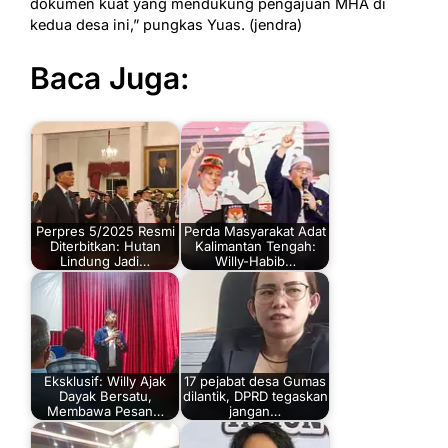
dokumen kuat yang mendukung pengajuan MHA di
kedua desa ini,” pungkas Yuas. (jendra)
Baca Juga:
Perpres 5/2025 Resmi
Perda Masyarakat Adat
Diterbitkan: Hutan
Kalimantan Tengah:
Lindung Jadi…
Willy-Habib…
Eksklusif: Willy Ajak
17 pejabat desa Gumas
Dayak Bersatu,
dilantik, DPRD tegaskan
Membawa Pesan…
jangan…