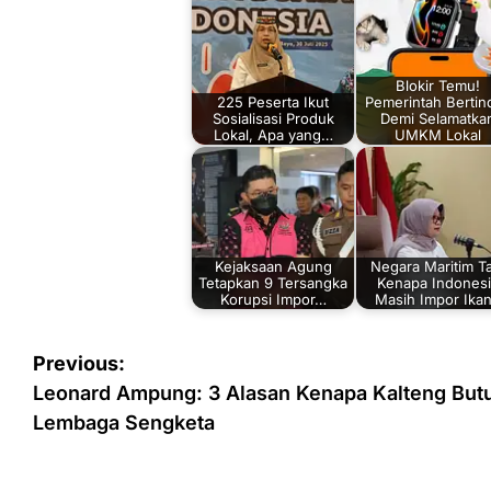
Blokir Temu!
225 Peserta Ikut
Pemerintah Bertin
Sosialisasi Produk
Demi Selamatka
Lokal, Apa yang…
UMKM Lokal
Kejaksaan Agung
Negara Maritim Ta
Tetapkan 9 Tersangka
Kenapa Indonesi
Korupsi Impor…
Masih Impor Ika
Navigasi
Previous:
pos
Leonard Ampung: 3 Alasan Kenapa Kalteng But
Lembaga Sengketa