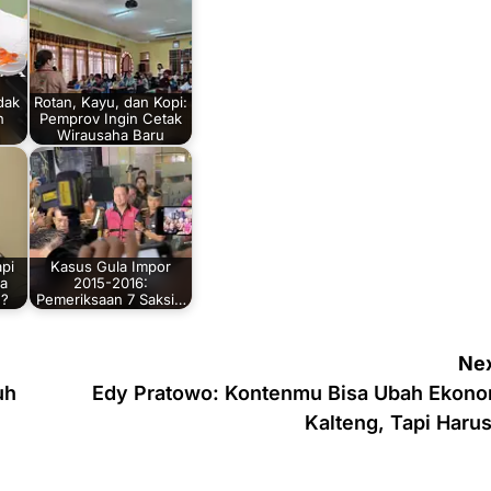
dak
Rotan, Kayu, dan Kopi:
n
Pemprov Ingin Cetak
Wirausaha Baru
pi
Kasus Gula Impor
a
2015-2016:
n?
Pemeriksaan 7 Saksi…
Nex
uh
Edy Pratowo: Kontenmu Bisa Ubah Ekono
Kalteng, Tapi Haru