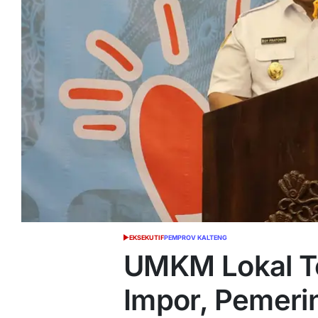
EKSEKUTIF
PEMPROV KALTENG
POSTED
IN
UMKM Lokal Te
Impor, Pemeri