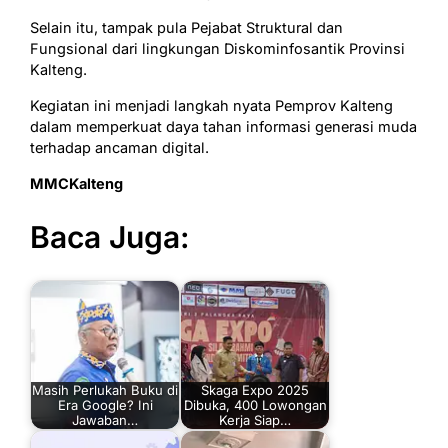
Selain itu, tampak pula Pejabat Struktural dan
Fungsional dari lingkungan Diskominfosantik Provinsi
Kalteng.
Kegiatan ini menjadi langkah nyata Pemprov Kalteng
dalam memperkuat daya tahan informasi generasi muda
terhadap ancaman digital.
MMCKalteng
Baca Juga:
Masih Perlukah Buku di
Skaga Expo 2025
Era Google? Ini
Dibuka, 400 Lowongan
Jawaban…
Kerja Siap…