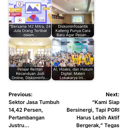
"Bersama 142 Mitra, 24
Diskominfosantik
Juta Orang Terlibat
Kalteng Punya Cara
dalam…
Baru Agar Pesan…
Pelajar Rentan
AI, Hoaks, dan Hukum
Kecanduan Judi
Digital: Materi
Online, Diskominfo…
Lokakarya Ini…
Navigasi
Previous:
Next:
pos
Sektor Jasa Tumbuh
“Kami Siap
14,42 Persen,
Bersinergi, Tapi PGRI
Pertambangan
Harus Lebih Aktif
Justru…
Bergerak,” Tegas