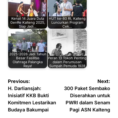
Kenali 14 Juara Duta
HUT ke-80 RI, Kalteng
GenRe Kalteng 2025,
Luncurkan Program
Siap Jadi…
Cek…
2025-2026 Jadi Tahun
Besar Fasilitas
Peran 13 Tokoh Penting
Olahraga Palangka
dalam Perumusan
Raya!
Sumpah Pemuda 1928
Navigasi
Previous:
Next:
pos
H. Darliansjah:
300 Paket Sembako
Inisiatif KKB Bukti
Diserahkan untuk
Komitmen Lestarikan
PWRI dalam Senam
Budaya Bakumpai
Pagi ASN Kalteng