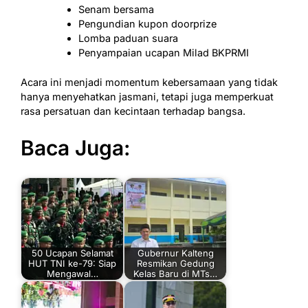
Senam bersama
Pengundian kupon doorprize
Lomba paduan suara
Penyampaian ucapan Milad BKPRMI
Acara ini menjadi momentum kebersamaan yang tidak
hanya menyehatkan jasmani, tetapi juga memperkuat
rasa persatuan dan kecintaan terhadap bangsa.
Baca Juga:
50 Ucapan Selamat
Gubernur Kalteng
HUT TNI ke-79: Siap
Resmikan Gedung
Mengawal…
Kelas Baru di MTs…