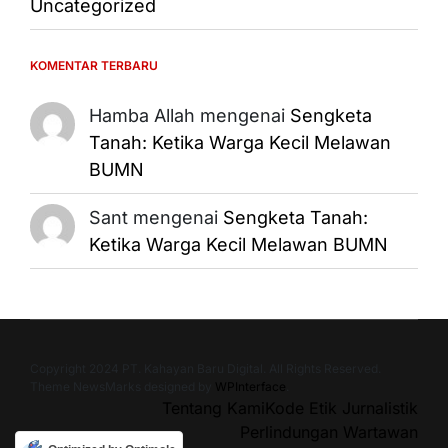
Uncategorized
KOMENTAR TERBARU
Hamba Allah
mengenai
Sengketa
Tanah: Ketika Warga Kecil Melawan
BUMN
Sant
mengenai
Sengketa Tanah:
Ketika Warga Kecil Melawan BUMN
Copyright 2024 PT. Kahayan Baru Digital. All Rights Reserved.
Theme NewsMarks designed by
WPInterface
.
Tentang Kami
Kode Etik Jurnalistik
Perlindungan Wartawan