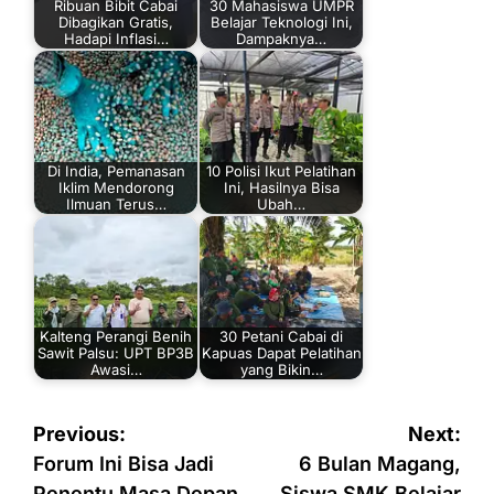
Ribuan Bibit Cabai
30 Mahasiswa UMPR
Dibagikan Gratis,
Belajar Teknologi Ini,
Hadapi Inflasi…
Dampaknya…
Di India, Pemanasan
10 Polisi Ikut Pelatihan
Iklim Mendorong
Ini, Hasilnya Bisa
Ilmuan Terus…
Ubah…
Kalteng Perangi Benih
30 Petani Cabai di
Sawit Palsu: UPT BP3B
Kapuas Dapat Pelatihan
Awasi…
yang Bikin…
Navigasi
Previous:
Next:
pos
Forum Ini Bisa Jadi
6 Bulan Magang,
Penentu Masa Depan
Siswa SMK Belajar