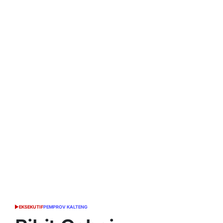
EKSEKUTIF
PEMPROV KALTENG
POSTED
IN