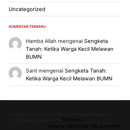
Uncategorized
KOMENTAR TERBARU
Hamba Allah
mengenai
Sengketa
Tanah: Ketika Warga Kecil Melawan
BUMN
Sant
mengenai
Sengketa Tanah:
Ketika Warga Kecil Melawan BUMN
Copyright 2024 PT. Kahayan Baru Digital. All Rights Reserved.
Theme NewsMarks designed by
WPInterface
.
Tentang Kami
Kode Etik Jurnalistik