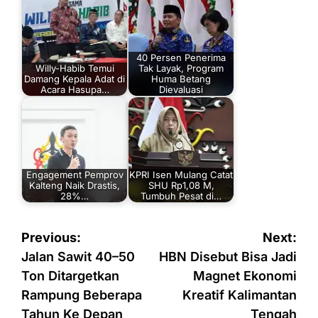
40 Persen Penerima
Willy-Habib Temui
Tak Layak, Program
Damang Kepala Adat di
Huma Betang
Acara Hasupa…
Dievaluasi
Engagement Pemprov
KPRI Isen Mulang Catat
Kalteng Naik Drastis,
SHU Rp1,08 M,
28%…
Tumbuh Pesat di…
Navigasi
Previous:
Next:
pos
Jalan Sawit 40–50
HBN Disebut Bisa Jadi
Ton Ditargetkan
Magnet Ekonomi
Rampung Beberapa
Kreatif Kalimantan
Tahun Ke Depan
Tengah