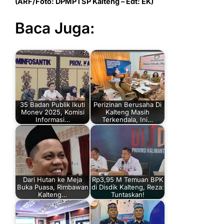
(ARF/Foto: DPMPTSP Kalteng – Edt: EK)
Baca Juga:
35 Badan Publik Ikuti
Perizinan Berusaha Di
Monev 2025, Komisi
Kalteng Masih
Informasi…
Terkendala, Ini…
Dari Hutan ke Meja
Rp3,95 M Temuan BPK
Buka Puasa, Rimbawan
di Disdik Kalteng, Reza:
Kalteng…
Tuntaskan!