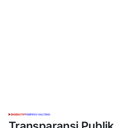
EKSEKUTIF
PEMPROV KALTENG
POSTED
IN
Transparansi Publik