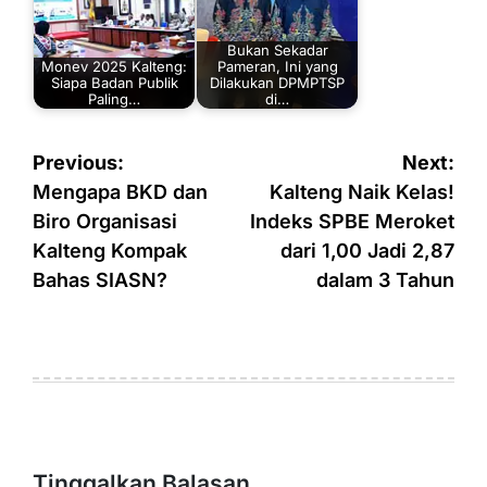
Bukan Sekadar
Monev 2025 Kalteng:
Pameran, Ini yang
Siapa Badan Publik
Dilakukan DPMPTSP
Paling…
di…
Navigasi
Previous:
Next:
pos
Mengapa BKD dan
Kalteng Naik Kelas!
Biro Organisasi
Indeks SPBE Meroket
Kalteng Kompak
dari 1,00 Jadi 2,87
Bahas SIASN?
dalam 3 Tahun
Tinggalkan Balasan