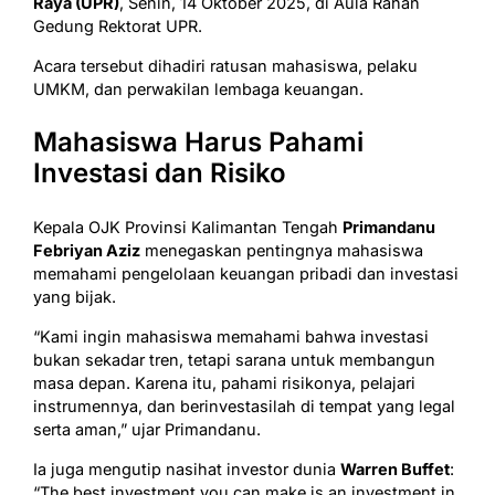
Raya (UPR)
, Senin, 14 Oktober 2025, di Aula Rahan
Gedung Rektorat UPR.
Acara tersebut dihadiri ratusan mahasiswa, pelaku
UMKM, dan perwakilan lembaga keuangan.
Mahasiswa Harus Pahami
Investasi dan Risiko
Kepala OJK Provinsi Kalimantan Tengah
Primandanu
Febriyan Aziz
menegaskan pentingnya mahasiswa
memahami pengelolaan keuangan pribadi dan investasi
yang bijak.
“Kami ingin mahasiswa memahami bahwa investasi
bukan sekadar tren, tetapi sarana untuk membangun
masa depan. Karena itu, pahami risikonya, pelajari
instrumennya, dan berinvestasilah di tempat yang legal
serta aman,” ujar Primandanu.
Ia juga mengutip nasihat investor dunia
Warren Buffet
:
“The best investment you can make is an investment in