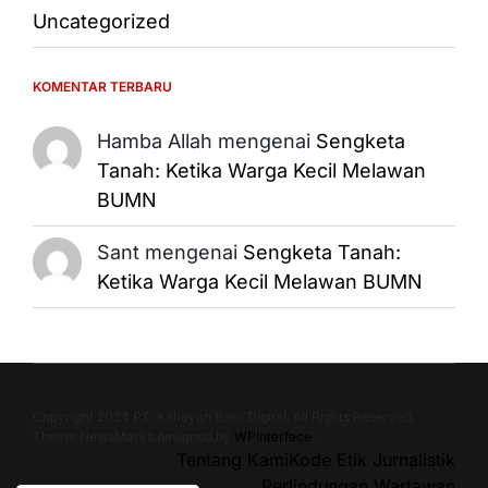
Uncategorized
KOMENTAR TERBARU
Hamba Allah
mengenai
Sengketa
Tanah: Ketika Warga Kecil Melawan
BUMN
Sant
mengenai
Sengketa Tanah:
Ketika Warga Kecil Melawan BUMN
Copyright 2024 PT. Kahayan Baru Digital. All Rights Reserved.
Theme NewsMarks designed by
WPInterface
.
Tentang Kami
Kode Etik Jurnalistik
Perlindungan Wartawan