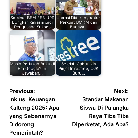
Seminar BEM FEB UPR
Literasi Didorong untuk
Bongkar Rahasia Jadi
Perkuat UMKM dan
Pengusaha Sukses
Budaya…
Masih Perlukah Buku di
Setelah Cabut Izin
Era Google? Ini
Pinjol Investree, OJK
Jawaban…
Buru…
Navigasi
Previous:
Next:
pos
Inklusi Keuangan
Standar Makanan
Kalteng 2025: Apa
Siswa Di Palangka
yang Sebenarnya
Raya Tiba Tiba
Didorong
Diperketat, Ada Apa?
Pemerintah?