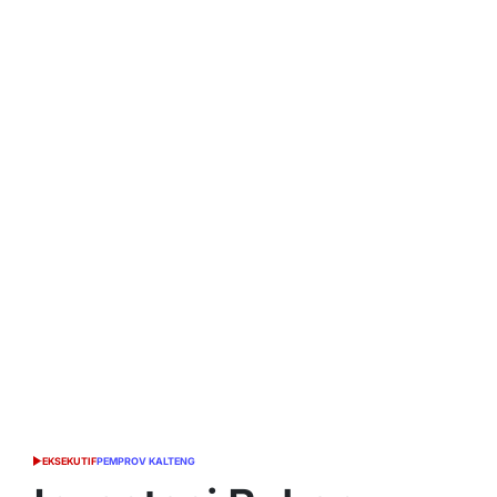
EKSEKUTIF
PEMPROV KALTENG
POSTED
IN