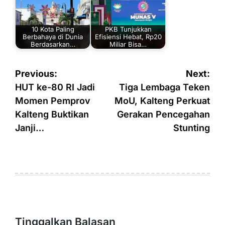
10 Kota Paling
PKB Tunjukkan
Berbahaya di Dunia
Efisiensi Hebat, Rp20
Berdasarkan…
Miliar Bisa…
Navigasi
Previous:
Next:
pos
HUT ke-80 RI Jadi
Tiga Lembaga Teken
Momen Pemprov
MoU, Kalteng Perkuat
Kalteng Buktikan
Gerakan Pencegahan
Janji…
Stunting
Tinggalkan Balasan