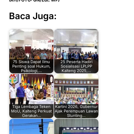
Baca Juga:
75 Siswa Dapat Ilmu
25 Peserta Hadiri
Penting soal Hukum,
Sosialisasi LPLPP
Psikologi,…
Kalteng 2025,…
Tiga Lembaga Teken
Kartini 2026, Gubernur
MoU, Kalteng Perkuat
Ajak Perempuan Lawan
Gerakan…
Stunting…