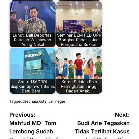
Luhut: Bali Deportasi
Seminar BEM FEB UPR
Ratusan Wisatawan
Bongkar Rahasia Jadi
Asing Nakal
Pengusaha Sukses
Adaro ($ADRO)
Korea Selatan Raih
Siapkan Spin-off Bisnis
Peningkatan Tinggi
Batu Bara…
Badan Anak…
Tagged
destinasi
,
kota
,
luar negeri
Navigasi
Previous:
Next:
pos
Mahfud MD: Tom
Budi Arie Tegaskan
Lembong Sudah
Tidak Terlibat Kasus