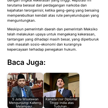
dengan tingkat kekerasan yang tinggi. Reputasi ini
terutama berasal dari perdagangan narkoba dan
kejahatan terorganisir, ketika geng-geng yang bersaing
memperebutkan kendali atas rute penyelundupan yang
menguntungkan.
Meskipun pemerintah daerah dan pemerintah Meksiko
telah melakukan upaya untuk mengekang kekerasan,
tantangan yang dihadapi masih besar, yang diperburuk
oleh masalah sosio-ekonomi dan kurangnya
kepercayaan terhadap penegakan hukum.
Baca Juga:
5 Juta Wisatawan
Kanada Usir Diplomat
Mengunjungi Kalteng,
Tinggi India atas
Melampaui…
Tuduhan…