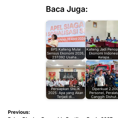
Baca Juga:
BPS Kalteng Mulai
Kalteng Jadi Peno
Sensus Ekonomi 2026,
Ekonomi Indonesi
237.092 Usaha…
Kelapa…
Persiapkan SNLIK
Diperkuat 2.20
2025: Apa yang Akan
Personel, Peralat
Terjadi di…
Canggih Dishut
Navigasi
Previous: