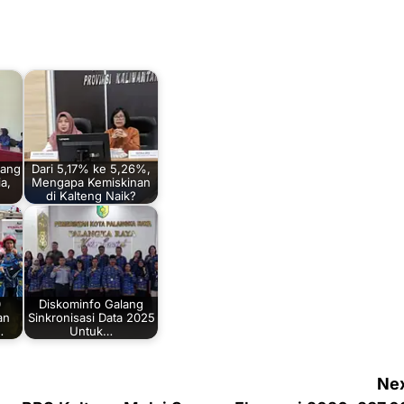
pang
Dari 5,17% ke 5,26%,
a,
Mengapa Kemiskinan
di Kalteng Naik?
0
Diskominfo Galang
an
Sinkronisasi Data 2025
…
Untuk…
Nex