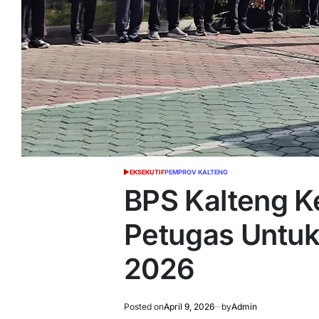
EKSEKUTIF
PEMPROV KALTENG
POSTED
IN
BPS Kalteng K
Petugas Untu
2026
Posted on
April 9, 2026
by
Admin