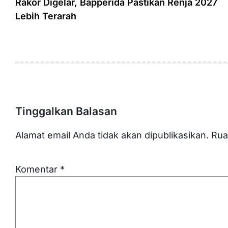
pos
Rakor Digelar, Bapperida Pastikan Renja 2027
Lebih Terarah
Tinggalkan Balasan
Alamat email Anda tidak akan dipublikasikan.
Rua
Komentar
*