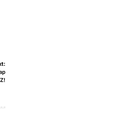
t:
ap
Z!