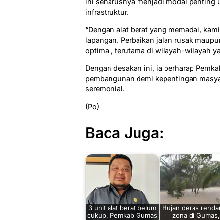
ini seharusnya menjadi modal pentin
infrastruktur.
“Dengan alat berat yang memadai, kami 
lapangan. Perbaikan jalan rusak maup
optimal, terutama di wilayah-wilayah ya
Dengan desakan ini, ia berharap Pemkab
pembangunan demi kepentingan masyara
seremonial.
(Po)
Baca Juga:
3 unit alat berat belum
Hujan deras renda
cukup, Pemkab Gumas
zona di Gumas,