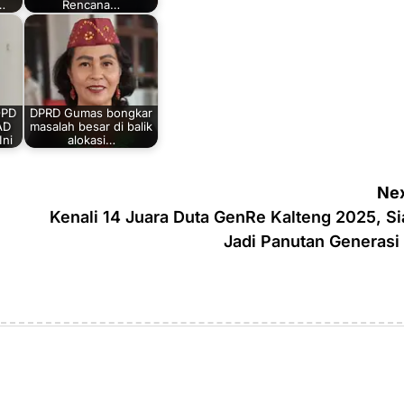
…
Rencana…
OPD
DPRD Gumas bongkar
AD
masalah besar di balik
Ini
alokasi…
Nex
Kenali 14 Juara Duta GenRe Kalteng 2025, Si
Jadi Panutan Generasi 