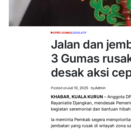
DPRD GUMAS
LEGISLATIF
POSTED
IN
Jalan dan jemb
3 Gumas rusa
desak aksi ce
Posted on
Juli 10, 2025
by
Admin
KHABAR, KUALA KURUN
– Anggota D
Rayaniatie Djangkan, mendesak Pemer
kegiatan seremonial dan bantuan hiba
Ia meminta Pemkab segera memprioritask
jembatan yang rusak di wilayah zona sat