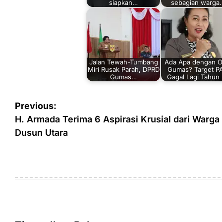
siapkan…
sebagian warga
Jalan Tewah-Tumbang
Ada Apa dengan 
Miri Rusak Parah, DPRD
Gumas? Target P
Gumas…
Gagal Lagi Tahun 
Navigasi
Previous:
pos
H. Armada Terima 6 Aspirasi Krusial dari Warga
Dusun Utara