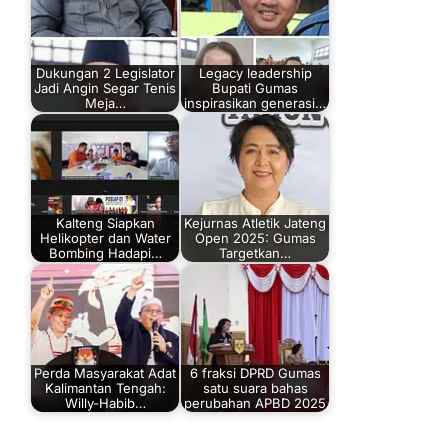
Dukungan 2 Legislator
Legacy leadership
Jadi Angin Segar Tenis
Bupati Gumas
Meja…
inspirasikan generasi…
Kalteng Siapkan
Kejurnas Atletik Jateng
Helikopter dan Water
Open 2025: Gumas
Bombing Hadapi…
Targetkan…
Perda Masyarakat Adat
6 fraksi DPRD Gumas
Kalimantan Tengah:
satu suara bahas
Willy-Habib…
perubahan APBD 2025