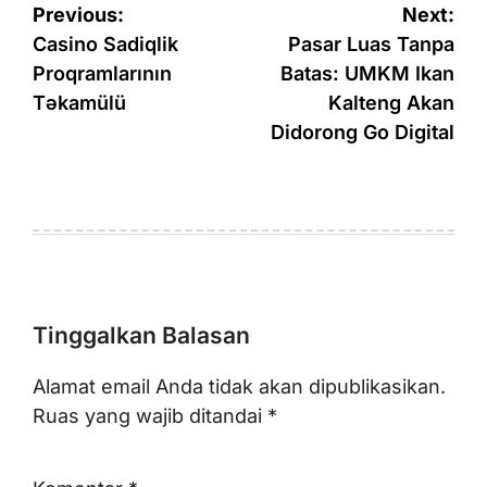
Navigasi
Previous:
Next:
pos
Casino Sadiqlik
Pasar Luas Tanpa
Proqramlarının
Batas: UMKM Ikan
Təkamülü
Kalteng Akan
Didorong Go Digital
Tinggalkan Balasan
Alamat email Anda tidak akan dipublikasikan.
Ruas yang wajib ditandai
*