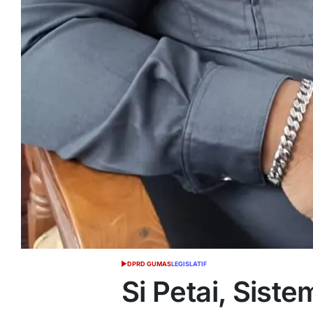
DPRD GUMAS
LEGISLATIF
POSTED
IN
Si Petai, Sist