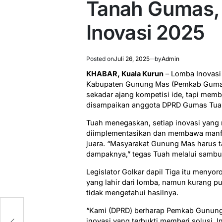
Tanah Gumas, 
Inovasi 2025
Posted on
Juli 26, 2025
by
Admin
KHABAR, Kuala Kurun
– Lomba Inovasi
Kabupaten Gunung Mas (Pemkab Gumas) 
sekadar ajang kompetisi ide, tapi memb
disampaikan anggota DPRD Gumas Tuah 
Tuah menegaskan, setiap inovasi yang 
diimplementasikan dan membawa manfa
juara. “Masyarakat Gunung Mas harus 
dampaknya,” tegas Tuah melalui sambu
Legislator Golkar dapil Tiga itu menyo
yang lahir dari lomba, namun kurang pu
tidak mengetahui hasilnya.
“Kami (DPRD) berharap Pemkab Gunung
inovasi yang terbukti memberi solusi. 