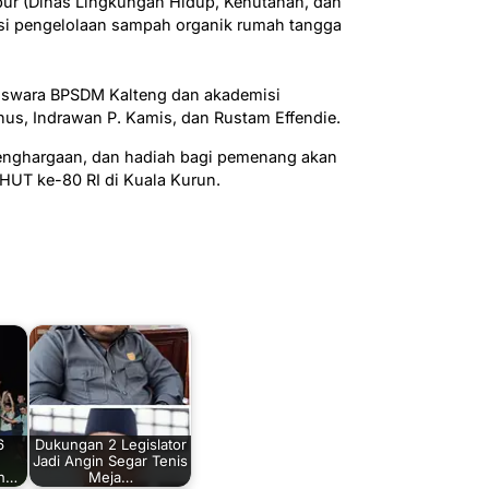
pur (Dinas Lingkungan Hidup, Kehutanan, dan
si pengelolaan sampah organik rumah tangga
yaiswara BPSDM Kalteng dan akademisi
nus, Indrawan P. Kamis, dan Rustam Effendie.
enghargaan, dan hadiah bagi pemenang akan
HUT ke-80 RI di Kuala Kurun.
6
Dukungan 2 Legislator
Jadi Angin Segar Tenis
an…
Meja…