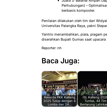
Juara 3: Balanai Ampah Da
Perhubungan) – Optimalisa
berbasis komposter.
Penilaian dilakukan oleh tim dari Wid
Universitas Palangka Raya, yakni Stepa
Yantrio menambahkan, piala, piagam p
diserahkan Bupati Gumas saat upacara 
Reporter: nh
Baca Juga:
Rakerda PKK Kalteng
ISL Kalteng 202
2025 Tutup dengan 4
Tuntas, 44 Tim
Lomba dan 24…
Bertarung Lahirk