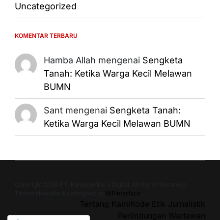
Uncategorized
KOMENTAR TERBARU
Hamba Allah
mengenai
Sengketa
Tanah: Ketika Warga Kecil Melawan
BUMN
Sant
mengenai
Sengketa Tanah:
Ketika Warga Kecil Melawan BUMN
Copyright 2024 PT. Kahayan Baru Digital. All Rights Reserved.
Theme NewsMarks designed by
WPInterface
.
Tentang Kami
Kode Etik Jurnalistik
Perlindungan Wartawan