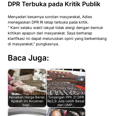
DPR Terbuka pada Kritik Publik
Menyadari besarnya sorotan masyarakat, Adies
menegaskan DPR RI tetap terbuka pada kritik.
” Kami selaku wakil rakyat tidak alergi dengan bentuk
kritikan apapun dari masyarakat. Saya berharap
klarifikasi ini dapat meluruskan opini yang berkembang
di masyarakat,” pungkasnya.
Baca Juga:
Kenaikan Harga Beras:
Tunjangan PPh 21 DPR
Apakah Ini Ancaman
Rp2,6 Juta Lebih Besar
bagi…
dari UMP…