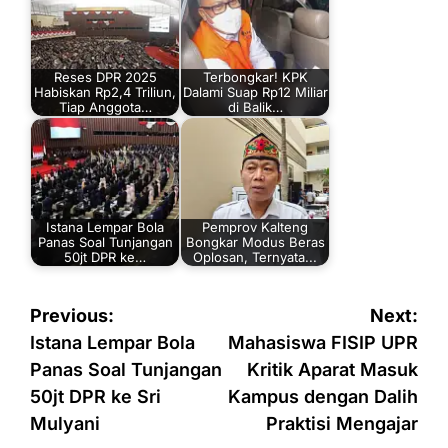
Reses DPR 2025
Terbongkar! KPK
Habiskan Rp2,4 Triliun,
Dalami Suap Rp12 Miliar
Tiap Anggota…
di Balik…
Istana Lempar Bola
Pemprov Kalteng
Panas Soal Tunjangan
Bongkar Modus Beras
50jt DPR ke…
Oplosan, Ternyata...
Navigasi
Previous:
Next:
pos
Istana Lempar Bola
Mahasiswa FISIP UPR
Panas Soal Tunjangan
Kritik Aparat Masuk
50jt DPR ke Sri
Kampus dengan Dalih
Mulyani
Praktisi Mengajar