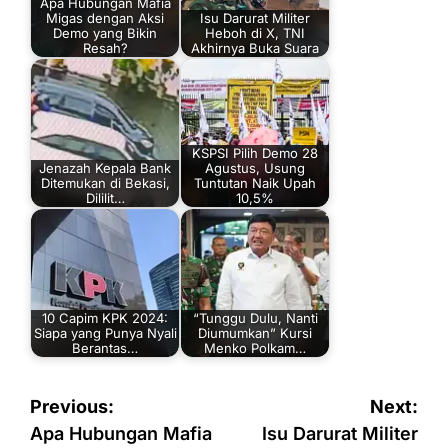
Apa Hubungan Mafia
Migas dengan Aksi
Isu Darurat Militer
Demo yang Bikin
Heboh di X, TNI
Resah?
Akhirnya Buka Suara
KSPSI Pilih Demo 28
Jenazah Kepala Bank
Agustus, Usung
Ditemukan di Bekasi,
Tuntutan Naik Upah
Dililit…
10,5%
10 Capim KPK 2024:
“Tunggu Dulu, Nanti
Siapa yang Punya Nyali
Diumumkan” Kursi
Berantas…
Menko Polkam…
Navigasi
Previous:
Next:
pos
Apa Hubungan Mafia
Isu Darurat Militer