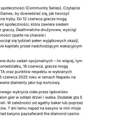
 społeczności (Community Series). Czytajcie
 Games, by dowiedzieć się, jak tworzyć
jne tryby. Do 12 czerwca gracze mogą
ii społeczności, która zawiera siedem
 graczy. Deathmatche drużynowe, wyścigi
ności oparte na chaosie i
czął się tydzień pełen wyjątkowych okazji,
ie kapitału przed nadchodzącym wakacyjnym
ie dużo zadań opcjonalnych – im więcej, tym
poniedziałku, 16 czerwca, gracze mogą
GTA oraz punktów respektu w wybranych
16 czerwca 2025 roku w ramach Napadu na
wane diamenty jako łup końcowy.
owego wykrycia ciała przez lądowisko
lon gier w oddali drzwi i walka. Dodatek gta 5
ań. W zależności od agathy baker lub poprzez
nów. 7 dni temu napad na kasyno w nim misje
iad kasyno paysafecard the diamond casino