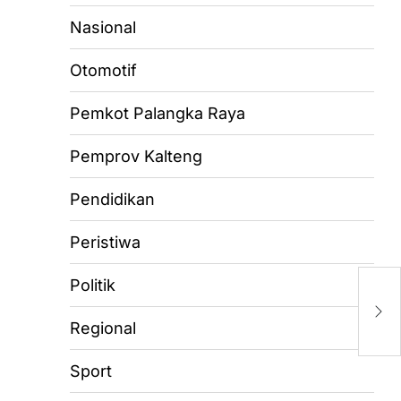
Nasional
Otomotif
Pemkot Palangka Raya
Pemprov Kalteng
Pendidikan
Peristiwa
Politik
5 
P
Regional
Sport