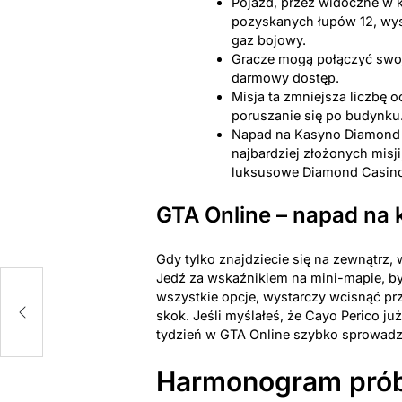
Pojazd, przez widoczne w k
pozyskanych łupów 12, wys
gaz bojowy.
Gracze mogą połączyć swoj
darmowy dostęp.
Misja ta zmniejsza liczbę o
poruszanie się po budynku
Napad na Kasyno Diamond w
najbardziej złożonych misj
luksusowe Diamond Casino 
GTA Online – napad na
Gdy tylko znajdziecie się na zewnątrz,
Jedź za wskaźnikiem na mini-mapie, by
wszystkie opcje, wystarczy wcisnąć pr
skok. Jeśli myślałeś, że Cayo Perico j
tydzień w GTA Online szybko sprowadzi
Harmonogram pró