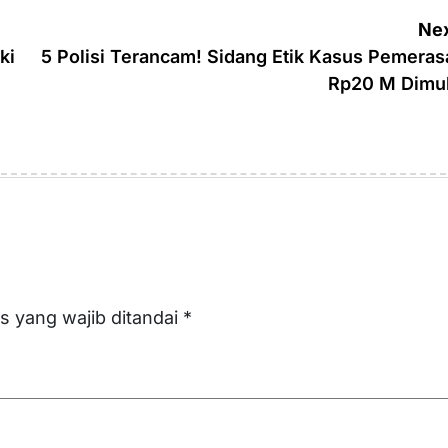
Nex
ki
5 Polisi Terancam! Sidang Etik Kasus Pemeras
Rp20 M Dimul
s yang wajib ditandai
*