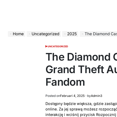
Home
Uncategorized
2025
The Diamond Casin
UNCATEGORIZED
POSTED
IN
The Diamond C
Grand Theft A
Fandom
Posted on
Februari 4, 2025
by
Admin3
Dostępny będzie większa, gdzie zastąpi
online. Za jej sprawą możesz rozpoczą
interakcję i wciśnij przycisk Rozpocznij 