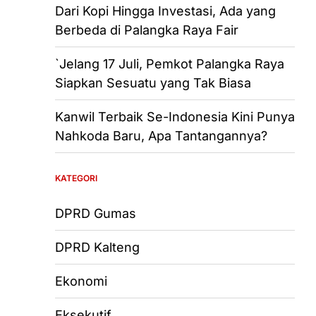
Dari Kopi Hingga Investasi, Ada yang
Berbeda di Palangka Raya Fair
`Jelang 17 Juli, Pemkot Palangka Raya
Siapkan Sesuatu yang Tak Biasa
Kanwil Terbaik Se-Indonesia Kini Punya
Nahkoda Baru, Apa Tantangannya?
KATEGORI
DPRD Gumas
DPRD Kalteng
Ekonomi
Eksekutif