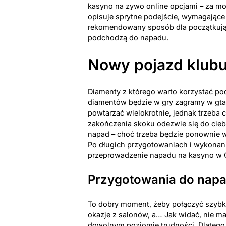
kasyno na zywo online
opcjami – za mo
opisuje sprytne podejście, wymagające 
rekomendowany sposób dla początkując
podchodzą do napadu.
Nowy pojazd klub
Diamenty z którego warto korzystać p
diamentów będzie w gry zagramy w gta
powtarzać wielokrotnie, jednak trzeba 
zakończenia skoku odezwie się do ciebi
napad – choć trzeba będzie ponownie 
Po długich przygotowaniach i wykonaniu
przeprowadzenie napadu na kasyno w 
Przygotowania do nap
To dobry moment, żeby połączyć szybki
okazje z salonów, a… Jak widać, nie ma
dowolnym poziomie trudności. Dlatego 