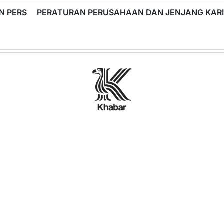
N PERS
PERATURAN PERUSAHAAN DAN JENJANG KA
Khabar