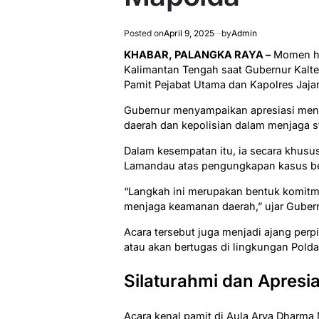
Posted on
April 9, 2025
by
Admin
KHABAR, PALANGKA RAYA –
Momen ha
Kalimantan Tengah saat Gubernur Kalte
Pamit Pejabat Utama dan Kapolres Jajar
Gubernur menyampaikan apresiasi mend
daerah dan kepolisian dalam menjaga s
Dalam kesempatan itu, ia secara khus
Lamandau atas pengungkapan kasus bes
“Langkah ini merupakan bentuk komit
menjaga keamanan daerah,” ujar Gubern
Acara tersebut juga menjadi ajang per
atau akan bertugas di lingkungan Polda
Silaturahmi dan Apresi
Acara kenal pamit di Aula Arya Dharm