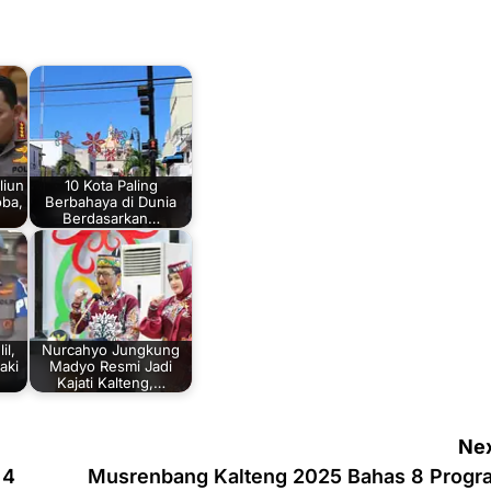
liun
10 Kota Paling
oba,
Berbahaya di Dunia
Berdasarkan…
il,
Nurcahyo Jungkung
aki
Madyo Resmi Jadi
Kajati Kalteng,…
Nex
 4
Musrenbang Kalteng 2025 Bahas 8 Progr