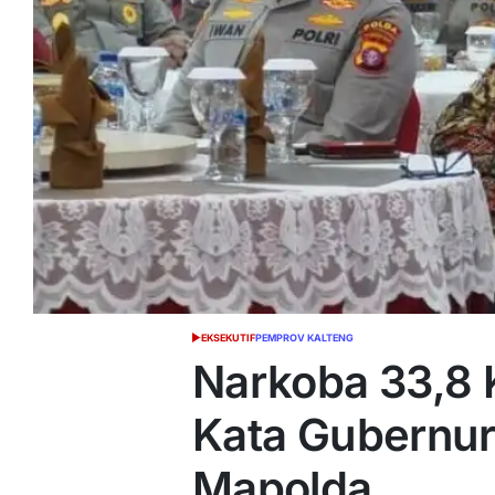
EKSEKUTIF
PEMPROV KALTENG
POSTED
IN
Narkoba 33,8 
Kata Gubernur
Mapolda