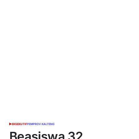
EKSEKUTIF
PEMPROV KALTENG
POSTED
IN
Beasiswa 32