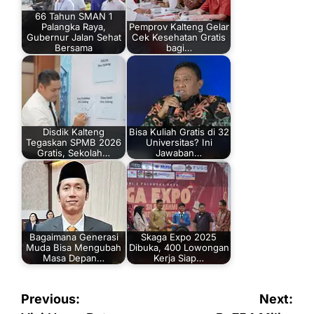
66 Tahun SMAN 1
Palangka Raya,
Pemprov Kalteng Gelar
Gubernur Jalan Sehat
Cek Kesehatan Gratis
Bersama
bagi…
Disdik Kalteng
Bisa Kuliah Gratis di 32
Tegaskan SPMB 2026
Universitas? Ini
Gratis, Sekolah…
Jawaban…
Bagaimana Generasi
Skaga Expo 2025
Muda Bisa Mengubah
Dibuka, 400 Lowongan
Masa Depan…
Kerja Siap…
Navigasi
Previous:
Next: