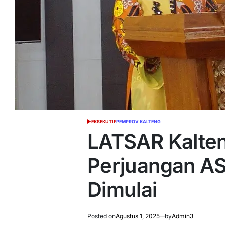
EKSEKUTIF
PEMPROV KALTENG
POSTED
IN
LATSAR Kalten
Perjuangan AS
Dimulai
Posted on
Agustus 1, 2025
by
Admin3