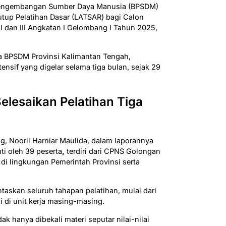
engembangan Sumber Daya Manusia (BPSDM)
tup Pelatihan Dasar (LATSAR) bagi Calon
I dan III Angkatan I Gelombang I Tahun 2025,
a BPSDM Provinsi Kalimantan Tengah,
tensif yang digelar selama tiga bulan, sejak 29
lesaikan Pelatihan Tiga
g, Nooril Harniar Maulida, dalam laporannya
ti oleh 39 peserta
,
terdiri dari CPNS Golongan
h di lingkungan Pemerintah Provinsi serta
.
taskan seluruh tahapan pelatihan, mulai dari
i di unit kerja masing-masing.
dak hanya dibekali materi seputar nilai-nilai