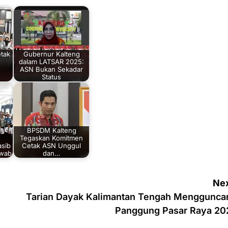
tak
Gubernur Kalteng
dalam LATSAR 2025:
n
ASN Bukan Sekadar
Status
BPSDM Kalteng
Tegaskan Komitmen
asib
Cetak ASN Unggul
awab
dan…
Nex
Tarian Dayak Kalimantan Tengah Menggunca
Panggung Pasar Raya 20