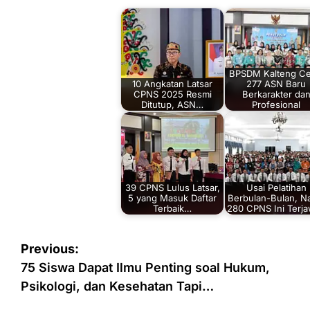
BPSDM Kalteng Ce
10 Angkatan Latsar
277 ASN Baru
CPNS 2025 Resmi
Berkarakter da
Ditutup, ASN…
Profesional
39 CPNS Lulus Latsar,
Usai Pelatihan
5 yang Masuk Daftar
Berbulan-Bulan, N
Terbaik…
280 CPNS Ini Terj
Navigasi
Previous:
pos
75 Siswa Dapat Ilmu Penting soal Hukum,
Psikologi, dan Kesehatan Tapi…