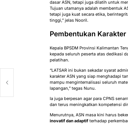
dasar ASN, tetapi juga dilatih untuk me
Tujuan utamanya adalah membentuk ASN
tetapi juga kuat secara etika, berintegr
tinggi,” jelas Nooril.
Pembentukan Karakter 
Kepala BPSDM Provinsi Kalimantan Ten
kepada seluruh peserta atas dedikasi 
pelatihan.
“LATSAR ini bukan sekadar syarat admin
al
karakter ASN yang siap menghadapi tan
mampu menginternalisasi seluruh materi
lapangan,” tegas Nunu.
Ia juga berpesan agar para CPNS senant
dan terus meningkatkan kompetensi dir
Menurutnya, ASN masa kini harus bekerj
inovatif dan adaptif
terhadap perkemba