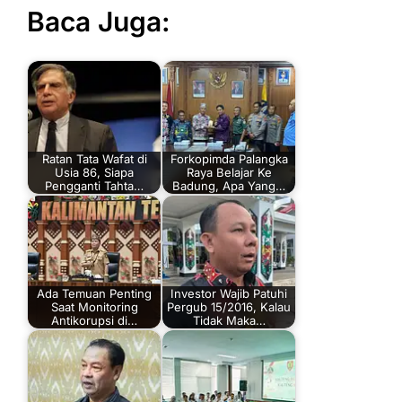
Baca Juga:
Ratan Tata Wafat di
Forkopimda Palangka
Usia 86, Siapa
Raya Belajar Ke
Pengganti Tahta…
Badung, Apa Yang…
Ada Temuan Penting
Investor Wajib Patuhi
Saat Monitoring
Pergub 15/2016, Kalau
Antikorupsi di…
Tidak Maka…