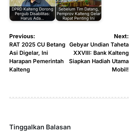
DPRD Kalteng Dorong
Sebelum Tim Datang,
Pergub Disabilitas:
Pemprov Kalteng Gelar
Harus Ada…
Rapat Penting Ini
Navigasi
Previous:
Next:
pos
RAT 2025 CU Betang
Gebyar Undian Taheta
Asi Digelar, Ini
XXVIII: Bank Kalteng
Harapan Pemerintah
Siapkan Hadiah Utama
Kalteng
Mobil!
Tinggalkan Balasan